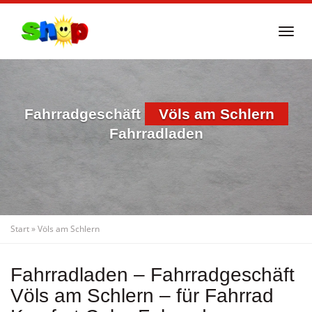
Skip
to
Togg
main
navi
content
Fahrradgeschäft
Völs am Schlern
Fahrradladen
Start
»
Völs am Schlern
Fahrradladen – Fahrradgeschäft
Völs am Schlern – für Fahrrad