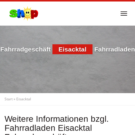
Skip
to
Togg
main
navi
content
Fahrradgeschäft
Eisacktal
Fahrradladen
Start
»
Eisacktal
Weitere Informationen bzgl.
Fahrradladen Eisacktal