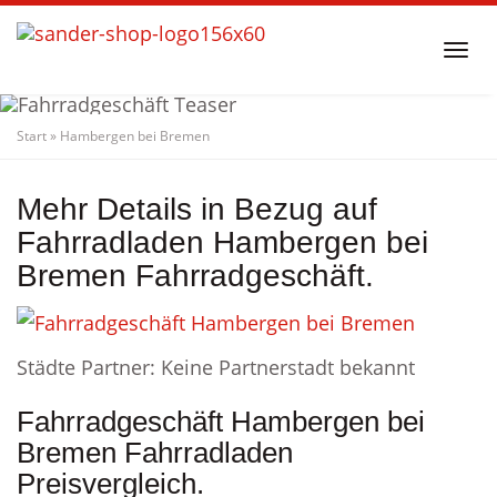
Skip
to
Togg
main
navi
content
Start
»
Hambergen bei Bremen
Fahrradgeschäft
Hambergen bei Bremen
Fahrradladen
Mehr Details in Bezug auf
Fahrradladen Hambergen bei
Bremen Fahrradgeschäft.
Städte Partner: Keine Partnerstadt bekannt
Fahrradgeschäft Hambergen bei
Bremen Fahrradladen
Preisvergleich.