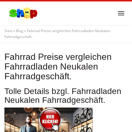
Skip
to
Togg
main
navi
content
Start
»
Blog
»
Fahrrad Preise vergleichen Fahrradladen Neukalen
Fahrradgeschäft.
Fahrrad Preise vergleichen
Fahrradladen Neukalen
Fahrradgeschäft.
Tolle Details bzgl. Fahrradladen
Neukalen Fahrradgeschäft.