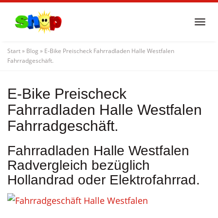
Skip
to
Togg
main
navi
content
Start
»
Blog
»
E-Bike Preischeck Fahrradladen Halle Westfalen
Fahrradgeschäft.
E-Bike Preischeck
Fahrradladen Halle Westfalen
Fahrradgeschäft.
Fahrradladen Halle Westfalen
Radvergleich bezüglich
Hollandrad oder Elektrofahrrad.