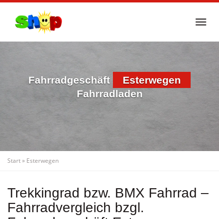
Skip
to
Togg
main
navi
content
Fahrradgeschäft
Esterwegen
Fahrradladen
Start
»
Esterwegen
Trekkingrad bzw. BMX Fahrrad –
Fahrradvergleich bzgl.