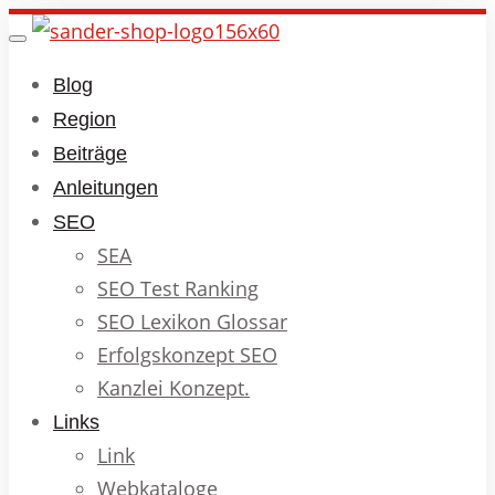
Skip
Toggle
to
navigation
Blog
main
Region
content
Beiträge
Anleitungen
SEO
SEA
SEO Test Ranking
SEO Lexikon Glossar
Erfolgskonzept SEO
Kanzlei Konzept.
Links
Link
Webkataloge