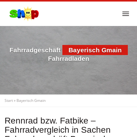
Skip
to
Togg
main
navi
content
Fahrradgeschäft
Bayerisch Gmain
Fahrradladen
Start
»
Bayerisch Gmain
Rennrad bzw. Fatbike –
Fahrradvergleich in Sachen