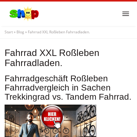
Skip
to
Togg
main
navi
content
Start
»
Blog
»
Fahrrad XXL Roßleben Fahrradladen.
Fahrrad XXL Roßleben
Fahrradladen.
Fahrradgeschäft Roßleben
Fahrradvergleich in Sachen
Trekkingrad vs. Tandem Fahrrad.