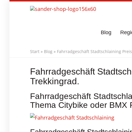
Skip
to
main
content
Blog
Regi
Start
»
Blog
»
Fahrradgeschäft Stadtschlaining Preis
Fahrradgeschäft Stadtschl
Trekkingrad.
Fahrradgeschäft Stadtschla
Thema Citybike oder BMX 