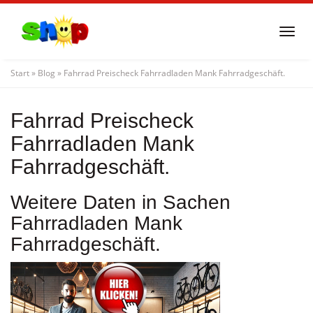
Skip
to
Togg
main
navi
content
Start
»
Blog
»
Fahrrad Preischeck Fahrradladen Mank Fahrradgeschäft.
Fahrrad Preischeck
Fahrradladen Mank
Fahrradgeschäft.
Weitere Daten in Sachen
Fahrradladen Mank
Fahrradgeschäft.