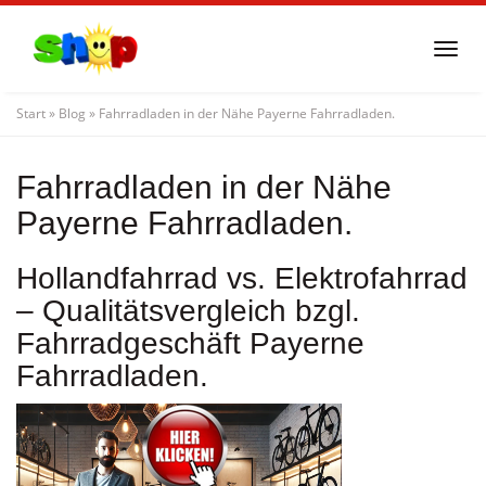
Skip
to
Togg
main
navi
content
Start
»
Blog
»
Fahrradladen in der Nähe Payerne Fahrradladen.
Fahrradladen in der Nähe
Payerne Fahrradladen.
Hollandfahrrad vs. Elektrofahrrad
– Qualitätsvergleich bzgl.
Fahrradgeschäft Payerne
Fahrradladen.