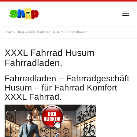
Skip
to
Togg
main
navi
content
Start
»
Blog
»
XXXL Fahrrad Husum Fahrradladen.
XXXL Fahrrad Husum
Fahrradladen.
Fahrradladen – Fahrradgeschäft
Husum – für Fahrrad Komfort
XXXL Fahrrad.