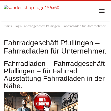
Skip
to
Togg
main
navi
content
Start
»
Blog
»
Fahrradgeschäft Pfullingen – Fahrradladen für Unternehmer.
Fahrradgeschäft Pfullingen –
Fahrradladen für Unternehmer.
Fahrradladen – Fahrradgeschäft
Pfullingen – für Fahrrad
Ausstattung Fahrradladen in der
Nähe.