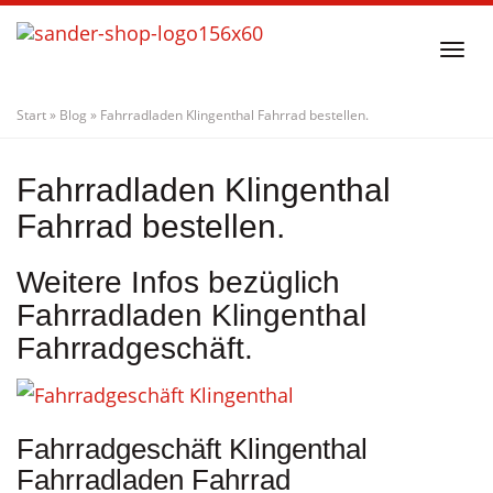
Skip
to
Togg
main
navi
content
Start
»
Blog
»
Fahrradladen Klingenthal Fahrrad bestellen.
Fahrradladen Klingenthal
Fahrrad bestellen.
Weitere Infos bezüglich
Fahrradladen Klingenthal
Fahrradgeschäft.
Fahrradgeschäft Klingenthal
Fahrradladen Fahrrad