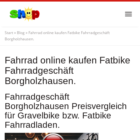
Skip
to
Togg
main
navi
content
Start
»
Blog
»
Fahrrad online kaufen Fatbike Fahrradgeschäft
Borgholzhausen.
Fahrrad online kaufen Fatbike
Fahrradgeschäft
Borgholzhausen.
Fahrradgeschäft
Borgholzhausen Preisvergleich
für Gravelbike bzw. Fatbike
Fahrradladen.