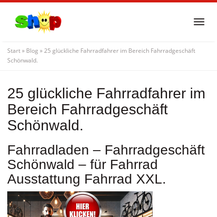
Skip
to
Togg
main
navi
content
Start
»
Blog
»
25 glückliche Fahrradfahrer im Bereich Fahrradgeschäft
Schönwald.
25 glückliche Fahrradfahrer im
Bereich Fahrradgeschäft
Schönwald.
Fahrradladen – Fahrradgeschäft
Schönwald – für Fahrrad
Ausstattung Fahrrad XXL.