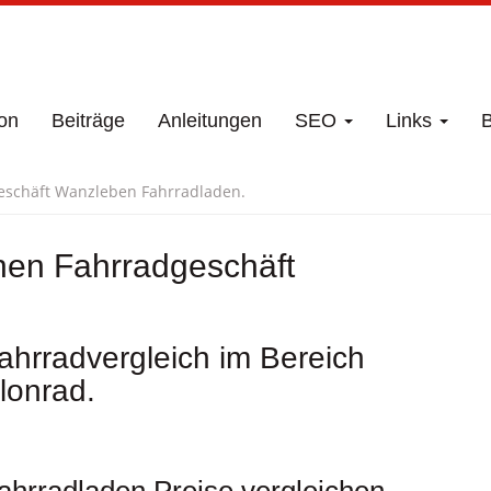
on
Beiträge
Anleitungen
SEO
Links
B
eschäft Wanzleben Fahrradladen.
hen Fahrradgeschäft
.
hrradvergleich im Bereich
lonrad.