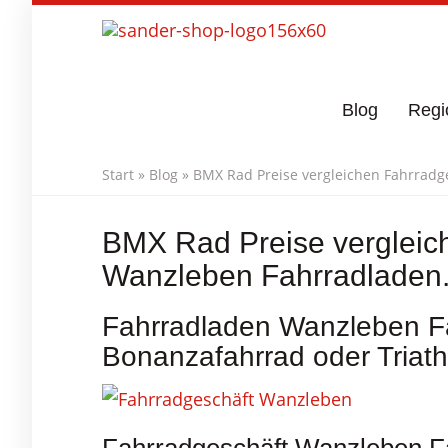
Skip
to
main
content
Blog
Regi
Start
»
Blog
»
BMX Rad Preise vergleichen Fahrradg
BMX Rad Preise vergleic
Wanzleben Fahrradladen
Fahrradladen Wanzleben Fa
Bonanzafahrrad oder Triath