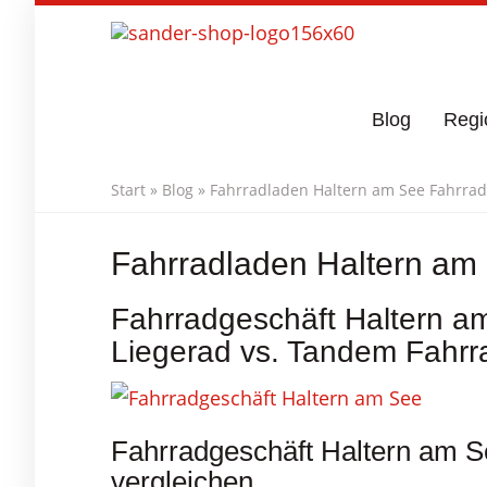
Skip
to
main
content
Blog
Regi
Start
»
Blog
»
Fahrradladen Haltern am See Fahrrad
Fahrradladen Haltern am
Fahrradgeschäft Haltern am
Liegerad vs. Tandem Fahrr
Fahrradgeschäft Haltern am S
vergleichen.