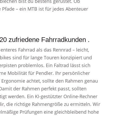
blechen bist du bestens gerüstet. Ob
 Pfade – ein MTB ist für jedes Abenteuer
20 zufriedene Fahrradkunden .
zienteres Fahrrad als das Rennrad – leicht,
ikes sind für lange Touren konzipiert und
rpisten problemlos. Ein Faltrad lässt sich
me Mobilität für Pendler. Ihr persönlicher
 Ergonomie achtet, sollte den Rahmen genau
amit der Rahmen perfekt passt, sollten
igt werden. Ein KI-gestützter Online-Rechner
dir, die richtige Rahmengröße zu ermitteln. Wir
gelmäßige Prüfungen eine gleichbleibend hohe