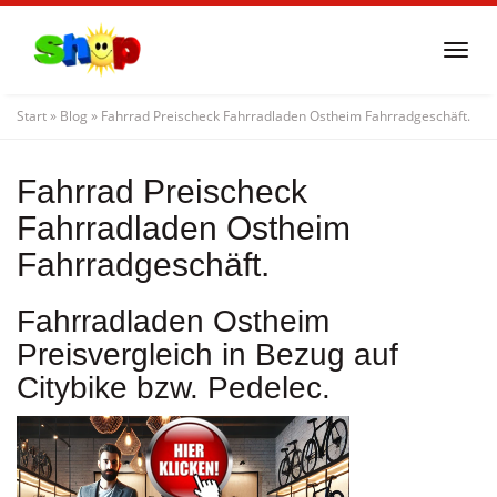
Skip
to
Togg
main
navi
content
Start
»
Blog
»
Fahrrad Preischeck Fahrradladen Ostheim Fahrradgeschäft.
Fahrrad Preischeck
Fahrradladen Ostheim
Fahrradgeschäft.
Fahrradladen Ostheim
Preisvergleich in Bezug auf
Citybike bzw. Pedelec.