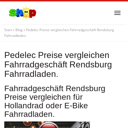
Skip
to
Togg
main
navi
content
Start
»
Blog
»
Pedelec Preise vergleichen Fahrradgeschäft Rendsburg
Fahrradladen.
Pedelec Preise vergleichen
Fahrradgeschäft Rendsburg
Fahrradladen.
Fahrradgeschäft Rendsburg
Preise vergleichen für
Hollandrad oder E-Bike
Fahrradladen.