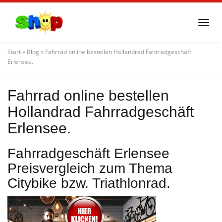
Skip
to
Togg
main
navi
content
Start
»
Blog
»
Fahrrad online bestellen Hollandrad Fahrradgeschäft
Erlensee.
Fahrrad online bestellen
Hollandrad Fahrradgeschäft
Erlensee.
Fahrradgeschäft Erlensee
Preisvergleich zum Thema
Citybike bzw. Triathlonrad.