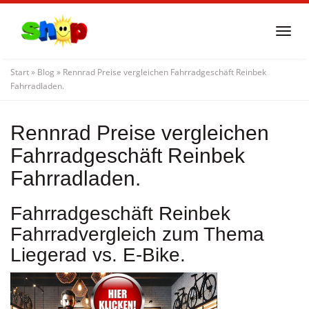
Skip
to
Togg
main
navi
content
Start
»
Blog
»
Rennrad Preise vergleichen Fahrradgeschäft Reinbek
Fahrradladen.
Rennrad Preise vergleichen
Fahrradgeschäft Reinbek
Fahrradladen.
Fahrradgeschäft Reinbek
Fahrradvergleich zum Thema
Liegerad vs. E-Bike.