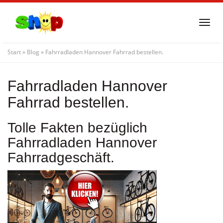
Skip
to
Togg
main
navi
content
Start
»
Blog
»
Fahrradladen Hannover Fahrrad bestellen.
Fahrradladen Hannover
Fahrrad bestellen.
Tolle Fakten bezüglich
Fahrradladen Hannover
Fahrradgeschäft.