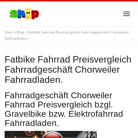
Skip
to
Togg
main
navi
content
Start
»
Blog
»
Fatbike Fahrrad Preisvergleich Fahrradgeschäft Chorweiler
Fahrradladen.
Fatbike Fahrrad Preisvergleich
Fahrradgeschäft Chorweiler
Fahrradladen.
Fahrradgeschäft Chorweiler
Fahrrad Preisvergleich bzgl.
Gravelbike bzw. Elektrofahrrad
Fahrradladen.