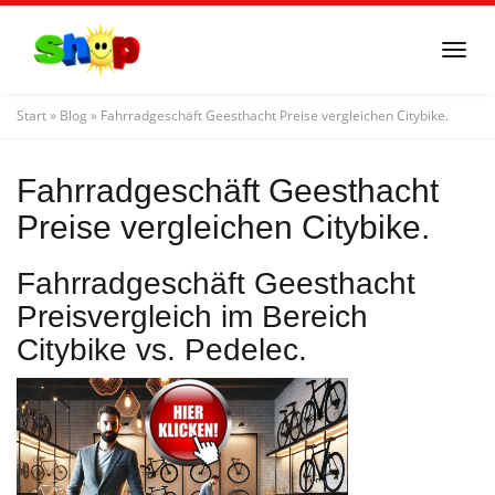
Skip
to
Togg
main
navi
content
Start
»
Blog
»
Fahrradgeschäft Geesthacht Preise vergleichen Citybike.
Fahrradgeschäft Geesthacht
Preise vergleichen Citybike.
Fahrradgeschäft Geesthacht
Preisvergleich im Bereich
Citybike vs. Pedelec.