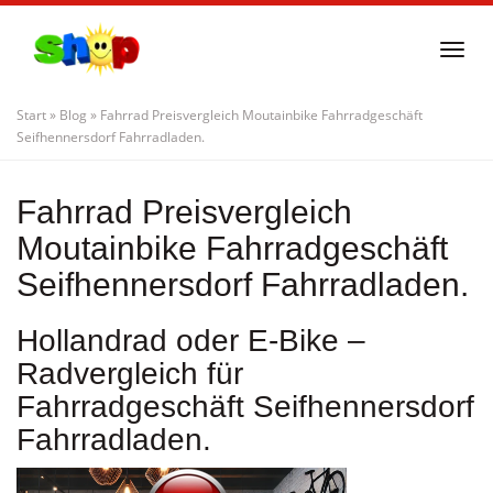
Skip
to
Togg
main
navi
content
Start
»
Blog
»
Fahrrad Preisvergleich Moutainbike Fahrradgeschäft
Seifhennersdorf Fahrradladen.
Fahrrad Preisvergleich
Moutainbike Fahrradgeschäft
Seifhennersdorf Fahrradladen.
Hollandrad oder E-Bike –
Radvergleich für
Fahrradgeschäft Seifhennersdorf
Fahrradladen.