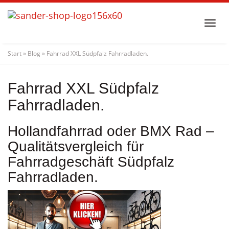
Skip
to
Togg
main
navi
content
Start
»
Blog
»
Fahrrad XXL Südpfalz Fahrradladen.
Fahrrad XXL Südpfalz
Fahrradladen.
Hollandfahrrad oder BMX Rad –
Qualitätsvergleich für
Fahrradgeschäft Südpfalz
Fahrradladen.