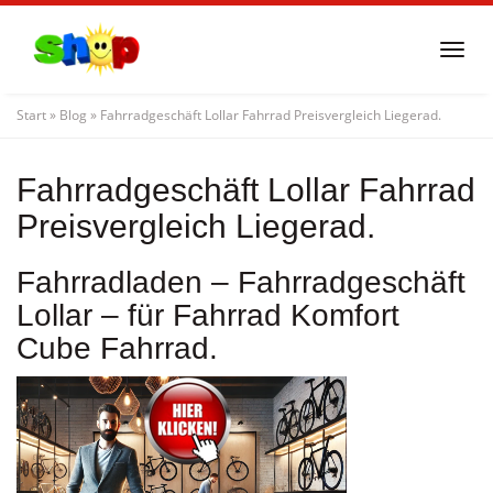
Skip
to
Togg
main
navi
content
Start
»
Blog
»
Fahrradgeschäft Lollar Fahrrad Preisvergleich Liegerad.
Fahrradgeschäft Lollar Fahrrad
Preisvergleich Liegerad.
Fahrradladen – Fahrradgeschäft
Lollar – für Fahrrad Komfort
Cube Fahrrad.