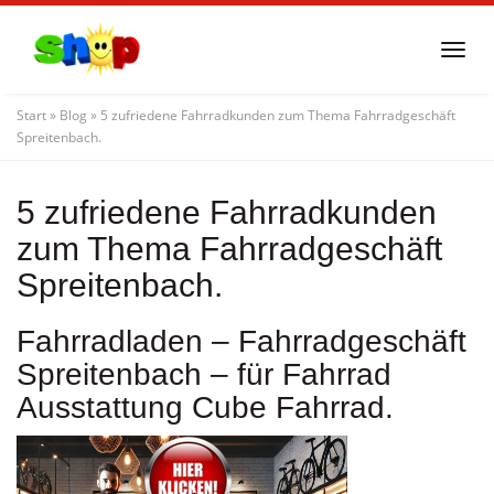
Skip
to
Togg
main
navi
content
Start
»
Blog
»
5 zufriedene Fahrradkunden zum Thema Fahrradgeschäft
Spreitenbach.
5 zufriedene Fahrradkunden
zum Thema Fahrradgeschäft
Spreitenbach.
Fahrradladen – Fahrradgeschäft
Spreitenbach – für Fahrrad
Ausstattung Cube Fahrrad.