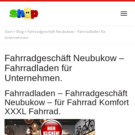
Skip
to
Togg
main
navi
content
Start
»
Blog
»
Fahrradgeschäft Neubukow – Fahrradladen für
Unternehmen.
Fahrradgeschäft Neubukow –
Fahrradladen für
Unternehmen.
Fahrradladen – Fahrradgeschäft
Neubukow – für Fahrrad Komfort
XXXL Fahrrad.