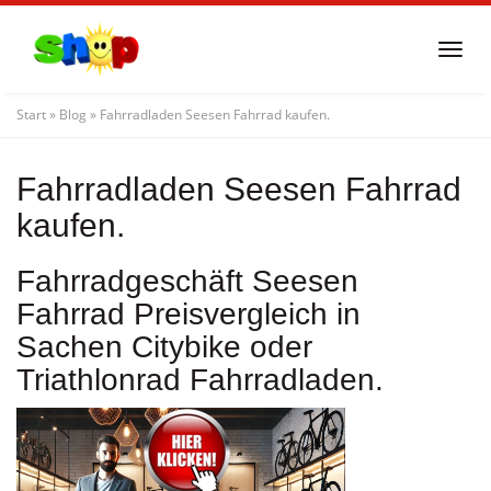
Skip
to
Togg
main
navi
content
Start
»
Blog
»
Fahrradladen Seesen Fahrrad kaufen.
Fahrradladen Seesen Fahrrad
kaufen.
Fahrradgeschäft Seesen
Fahrrad Preisvergleich in
Sachen Citybike oder
Triathlonrad Fahrradladen.