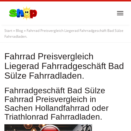
Skip
to
Togg
main
navi
content
Start
»
Blog
»
Fahrrad Preisvergleich Liegerad Fahrradgeschäft Bad Sülze
Fahrradladen.
Fahrrad Preisvergleich
Liegerad Fahrradgeschäft Bad
Sülze Fahrradladen.
Fahrradgeschäft Bad Sülze
Fahrrad Preisvergleich in
Sachen Hollandfahrrad oder
Triathlonrad Fahrradladen.