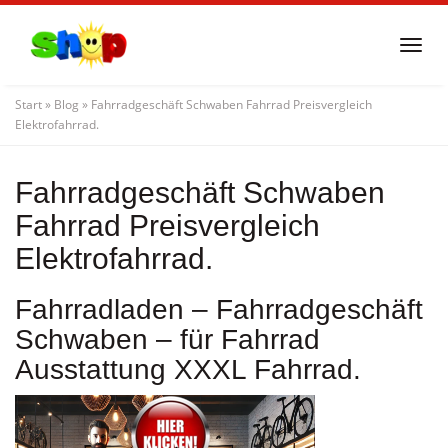
Skip
to
Togg
main
navi
content
Start
»
Blog
»
Fahrradgeschäft Schwaben Fahrrad Preisvergleich
Elektrofahrrad.
Fahrradgeschäft Schwaben
Fahrrad Preisvergleich
Elektrofahrrad.
Fahrradladen – Fahrradgeschäft
Schwaben – für Fahrrad
Ausstattung XXXL Fahrrad.