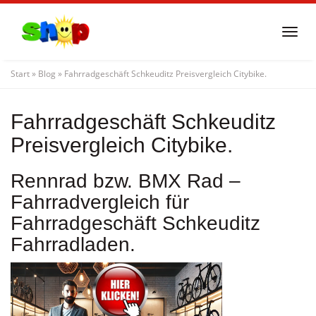
Skip
to
Togg
main
navi
content
Start
»
Blog
»
Fahrradgeschäft Schkeuditz Preisvergleich Citybike.
Fahrradgeschäft Schkeuditz
Preisvergleich Citybike.
Rennrad bzw. BMX Rad –
Fahrradvergleich für
Fahrradgeschäft Schkeuditz
Fahrradladen.