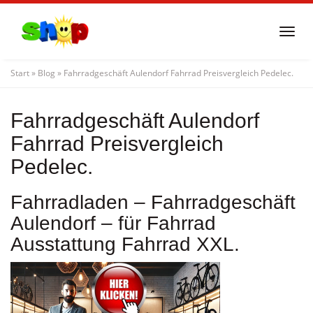
Skip
to
Togg
main
navi
content
Start
»
Blog
»
Fahrradgeschäft Aulendorf Fahrrad Preisvergleich Pedelec.
Fahrradgeschäft Aulendorf
Fahrrad Preisvergleich
Pedelec.
Fahrradladen – Fahrradgeschäft
Aulendorf – für Fahrrad
Ausstattung Fahrrad XXL.