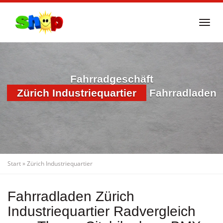
Skip
to
Togg
main
navi
content
Fahrradgeschäft
Zürich Industriequartier
Fahrradladen
Start
»
Zürich Industriequartier
Fahrradladen Zürich
Industriequartier Radvergleich