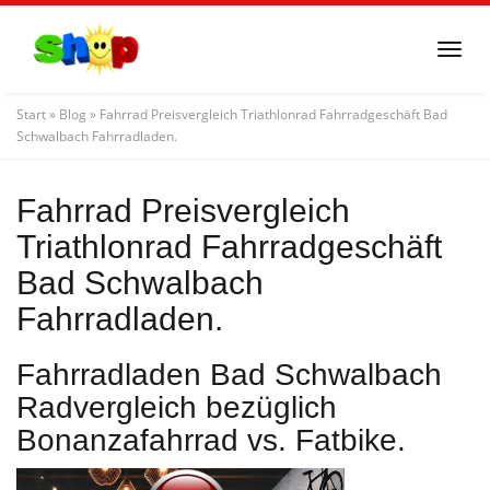
Skip
to
Togg
main
navi
content
Start
»
Blog
»
Fahrrad Preisvergleich Triathlonrad Fahrradgeschäft Bad
Schwalbach Fahrradladen.
Fahrrad Preisvergleich
Triathlonrad Fahrradgeschäft
Bad Schwalbach
Fahrradladen.
Fahrradladen Bad Schwalbach
Radvergleich bezüglich
Bonanzafahrrad vs. Fatbike.