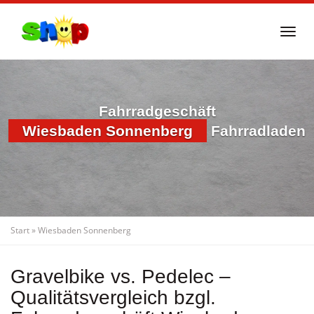
Skip
to
Togg
main
navi
content
Fahrradgeschäft
Wiesbaden Sonnenberg
Fahrradladen
Start
»
Wiesbaden Sonnenberg
Gravelbike vs. Pedelec –
Qualitätsvergleich bzgl.