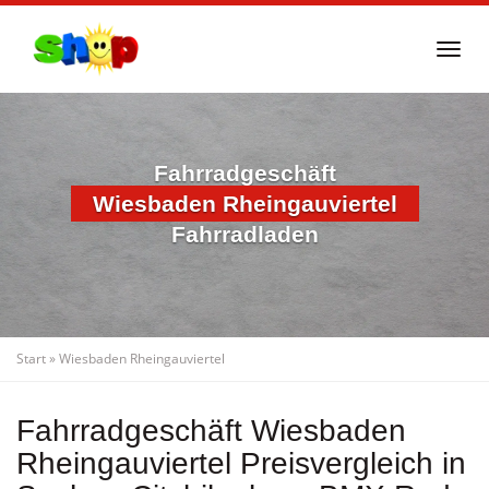
Skip
to
Togg
main
navi
content
Fahrradgeschäft
Wiesbaden Rheingauviertel
Fahrradladen
Start
»
Wiesbaden Rheingauviertel
Fahrradgeschäft Wiesbaden
Rheingauviertel Preisvergleich in