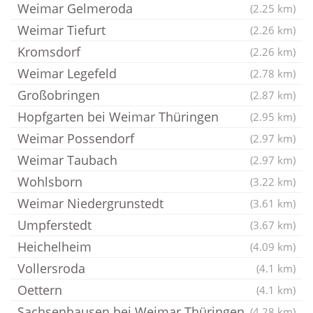
Weimar Gelmeroda
(2.25 km)
Weimar Tiefurt
(2.26 km)
Kromsdorf
(2.26 km)
Weimar Legefeld
(2.78 km)
Großobringen
(2.87 km)
Hopfgarten bei Weimar Thüringen
(2.95 km)
Weimar Possendorf
(2.97 km)
Weimar Taubach
(2.97 km)
Wohlsborn
(3.22 km)
Weimar Niedergrunstedt
(3.61 km)
Umpferstedt
(3.67 km)
Heichelheim
(4.09 km)
Vollersroda
(4.1 km)
Oettern
(4.1 km)
Sachsenhausen bei Weimar Thüringen
(4.28 km)