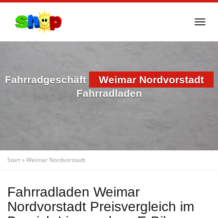
Skip
to
Togg
main
navi
content
Fahrradgeschäft
Weimar Nordvorstadt
Fahrradladen
Start
»
Weimar Nordvorstadt
Fahrradladen Weimar
Nordvorstadt Preisvergleich im