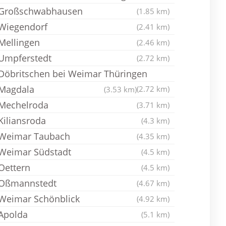
Großschwabhausen
(1.85 km)
Wiegendorf
(2.41 km)
Mellingen
(2.46 km)
Umpferstedt
(2.72 km)
Döbritschen bei Weimar Thüringen
Magdala
(2.72 km)
(3.53 km)
Mechelroda
(3.71 km)
Kiliansroda
(4.3 km)
Weimar Taubach
(4.35 km)
Weimar Südstadt
(4.5 km)
Oettern
(4.5 km)
Oßmannstedt
(4.67 km)
Weimar Schönblick
(4.92 km)
Apolda
(5.1 km)