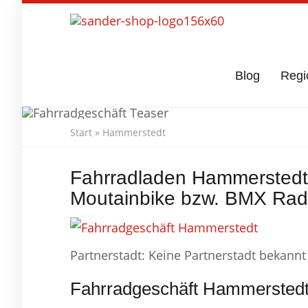
Skip
to
main
content
Blog
Regi
Start
»
Hammerstedt
Fahrradgesc
Fahrradladen Hammerstedt
Moutainbike bzw. BMX Rad
Partnerstadt: Keine Partnerstadt bekannt
Fahrradgeschäft Hammerstedt 