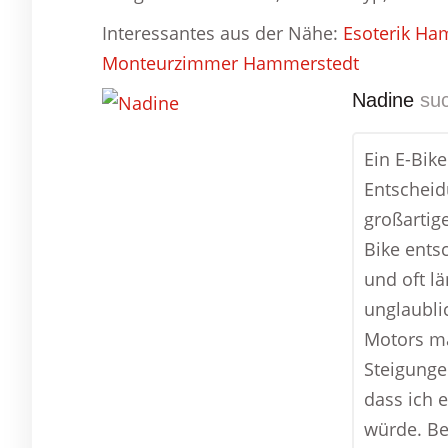
Interessantes aus der Nähe:
Esoterik Ha
Monteurzimmer Hammerstedt
Nadine
suc
Ein E-Bik
Entscheid
großartig
Bike entsc
und oft l
unglaubli
Motors ma
Steigunge
dass ich 
würde. Be