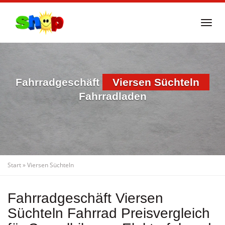
Skip
to
Togg
main
navi
content
Fahrradgeschäft
Viersen Süchteln
Fahrradladen
Start
»
Viersen Süchteln
Fahrradgeschäft Viersen
Süchteln Fahrrad Preisvergleich