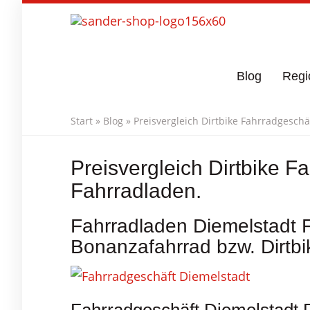
Skip
to
main
content
Blog
Regi
Start
»
Blog
»
Preisvergleich Dirtbike Fahrradgesch
Preisvergleich Dirtbike F
Fahrradladen.
Fahrradladen Diemelstadt F
Bonanzafahrrad bzw. Dirtbi