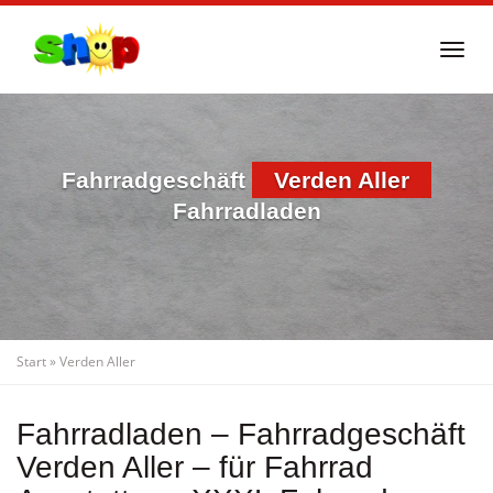
Skip
to
Togg
main
navi
content
Fahrradgeschäft
Verden Aller
Fahrradladen
Start
»
Verden Aller
Fahrradladen – Fahrradgeschäft
Verden Aller – für Fahrrad