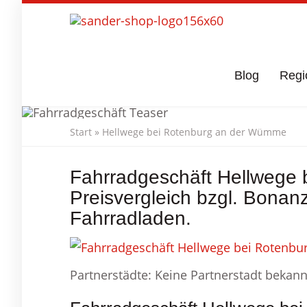
Skip
to
main
content
Blog
Regi
Start
»
Hellwege bei Rotenburg an der Wümme
Fahrradgeschäft Hellwege
Hellwege bei R
Preisvergleich bzgl. Bonanz
Fahrradladen.
Partnerstädte: Keine Partnerstadt bekann