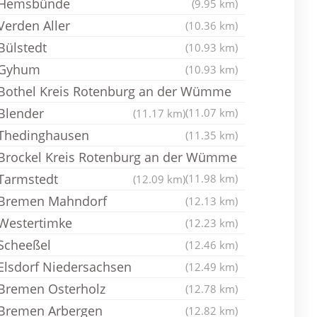
Hemsbünde
(9.95 km)
Verden Aller
(10.36 km)
Bülstedt
(10.93 km)
Gyhum
(10.93 km)
Bothel Kreis Rotenburg an der Wümme
Blender
(11.07 km)
(11.17 km)
Thedinghausen
(11.35 km)
Brockel Kreis Rotenburg an der Wümme
Tarmstedt
(11.98 km)
(12.09 km)
Bremen Mahndorf
(12.13 km)
Westertimke
(12.23 km)
Scheeßel
(12.46 km)
Elsdorf Niedersachsen
(12.49 km)
Bremen Osterholz
(12.78 km)
Bremen Arbergen
(12.82 km)