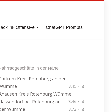
acklink Offensive
ChatGPT Prompts
mme
Fahrradladen
Fahrradgeschäfte in der Nähe
Sottrum Kreis Rotenburg an der
Wümme
(3.45 km)
Ahausen Kreis Rotenburg Wümme
Hassendorf bei Rotenburg an
(3.46 km)
der Wümme
(3.72 km)