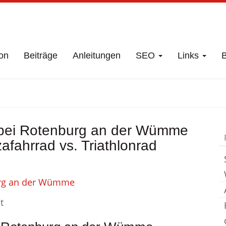
on
Beiträge
Anleitungen
SEO
Links
B
Fahrradgeschäft
 bei Rotenburg an der Wümme
otenburg an der Wü
afahrrad vs. Triathlonrad
t