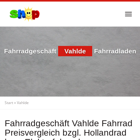
Skip
to
Togg
main
navi
content
Fahrradgeschäft
Vahlde
Fahrradladen
Start
»
Vahlde
Fahrradgeschäft Vahlde Fahrrad
Preisvergleich bzgl. Hollandrad