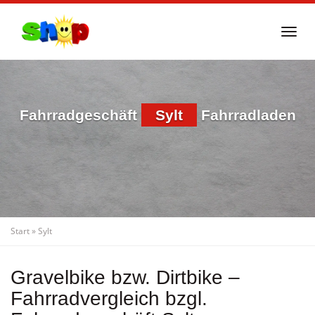
Skip
to
Togg
main
navi
content
Fahrradgeschäft
Sylt
Fahrradladen
Start
»
Sylt
Gravelbike bzw. Dirtbike –
Fahrradvergleich bzgl.