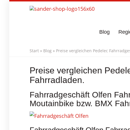
Skip
to
main
content
Blog
Regi
Start
»
Blog
»
Preise vergleichen Pedelec Fahrradge
Preise vergleichen Pedel
Fahrradladen.
Fahrradgeschäft Olfen Fahr
Moutainbike bzw. BMX Fahr