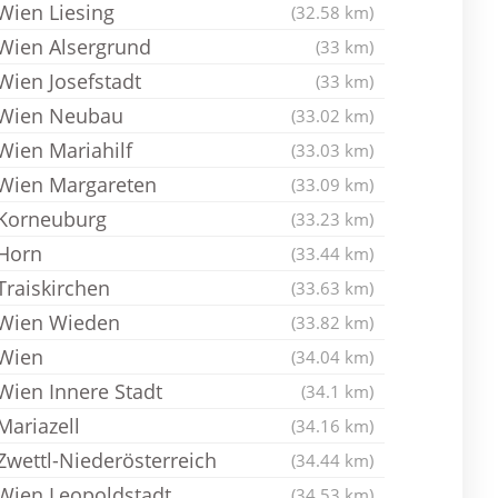
Wien Liesing
(32.58 km)
Wien Alsergrund
(33 km)
Wien Josefstadt
(33 km)
Wien Neubau
(33.02 km)
Wien Mariahilf
(33.03 km)
Wien Margareten
(33.09 km)
Korneuburg
(33.23 km)
Horn
(33.44 km)
Traiskirchen
(33.63 km)
Wien Wieden
(33.82 km)
Wien
(34.04 km)
Wien Innere Stadt
(34.1 km)
Mariazell
(34.16 km)
Zwettl-Niederösterreich
(34.44 km)
Wien Leopoldstadt
(34.53 km)