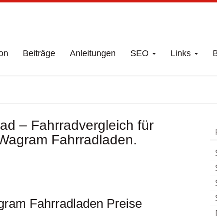
on
Beiträge
Anleitungen
SEO
Links
B
ft
St Pölten Wagra
d – Fahrradvergleich für
 Wagram Fahrradladen.
gram Fahrradladen Preise