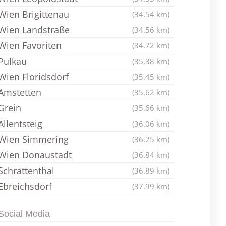
Wien Brigittenau
(34.54 km)
Wien Landstraße
(34.56 km)
Wien Favoriten
(34.72 km)
Pulkau
(35.38 km)
Wien Floridsdorf
(35.45 km)
Amstetten
(35.62 km)
Grein
(35.66 km)
Allentsteig
(36.06 km)
Wien Simmering
(36.25 km)
Wien Donaustadt
(36.84 km)
Schrattenthal
(36.89 km)
Ebreichsdorf
(37.99 km)
Social Media