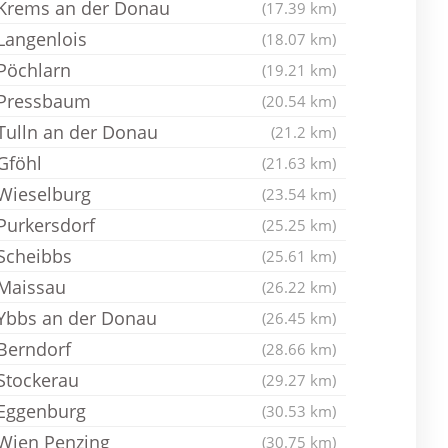
Krems an der Donau
(17.39 km)
Langenlois
(18.07 km)
Pöchlarn
(19.21 km)
Pressbaum
(20.54 km)
Tulln an der Donau
(21.2 km)
Gföhl
(21.63 km)
Wieselburg
(23.54 km)
Purkersdorf
(25.25 km)
Scheibbs
(25.61 km)
Maissau
(26.22 km)
Ybbs an der Donau
(26.45 km)
Berndorf
(28.66 km)
Stockerau
(29.27 km)
Eggenburg
(30.53 km)
Wien Penzing
(30.75 km)