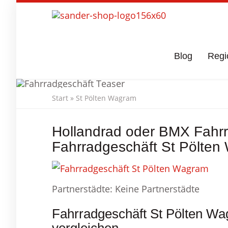
Skip
to
main
content
Blog
Regi
Start
»
St Pölten Wagram
Fahrradgeschä
Hollandrad oder BMX Fahrra
Fahrradgeschäft St Pölten
Partnerstädte: Keine Partnerstädte
Fahrradgeschäft St Pölten Wa