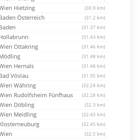
Wien Hietzing
(30.9 km)
Baden Österreich
(31.2 km)
Baden
(31.37 km)
Hollabrunn
(31.43 km)
Wien Ottakring
(31.46 km)
Mödling
(31.48 km)
Wien Hernals
(31.48 km)
Bad Vöslau
(31.95 km)
Wien Währing
(32.24 km)
Wien Rudolfsheim Fünfhaus
(32.28 km)
Wien Döbling
(32.3 km)
Wien Meidling
(32.43 km)
Klosterneuburg
(32.45 km)
Wien
(32.5 km)